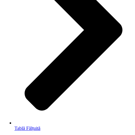
Tablă Fălțuită