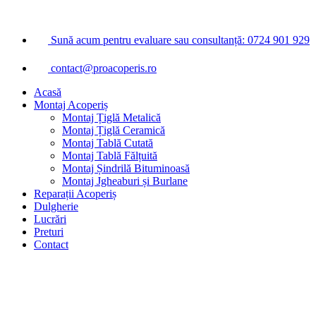
Sari
la
conținut
Sună acum pentru evaluare sau consultanță: 0724 901 929
contact@proacoperis.ro
Acasă
Montaj Acoperiș
Montaj Țiglă Metalică
Montaj Țiglă Ceramică
Montaj Tablă Cutată
Montaj Tablă Fălțuită
Montaj Șindrilă Bituminoasă
Montaj Jgheaburi și Burlane
Reparații Acoperiș
Dulgherie
Lucrări
Preturi
Contact