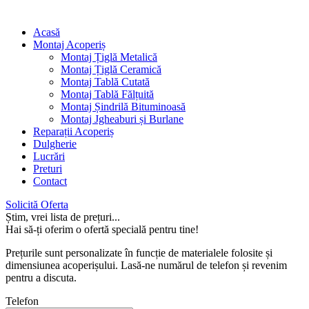
Acasă
Montaj Acoperiș
Montaj Țiglă Metalică
Montaj Țiglă Ceramică
Montaj Tablă Cutată
Montaj Tablă Fălțuită
Montaj Șindrilă Bituminoasă
Montaj Jgheaburi și Burlane
Reparații Acoperiș
Dulgherie
Lucrări
Preturi
Contact
Solicită Oferta
Știm, vrei lista de prețuri...
Hai să-ți oferim o ofertă specială pentru tine!
Prețurile sunt personalizate în funcție de materialele folosite și
dimensiunea acoperișului. Lasă-ne numărul de telefon și revenim
pentru a discuta.
Telefon