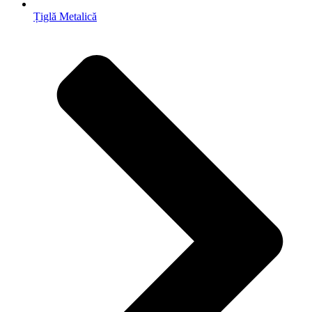
Țiglă Metalică