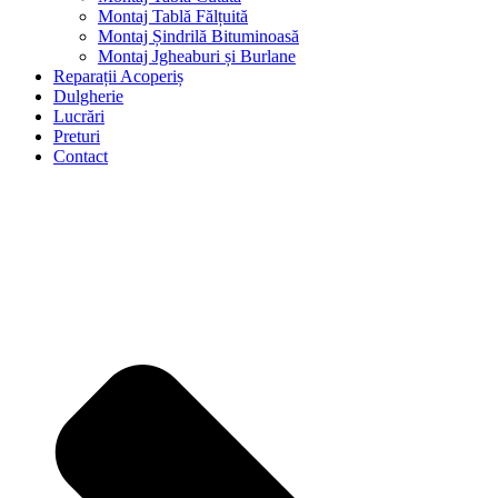
Montaj Tablă Fălțuită
Montaj Șindrilă Bituminoasă
Montaj Jgheaburi și Burlane
Reparații Acoperiș
Dulgherie
Lucrări
Preturi
Contact