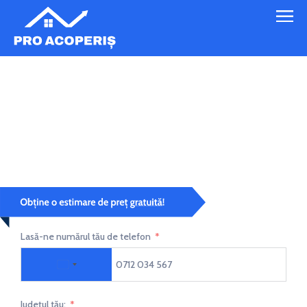
Servicii Profesionale de Montaj și Reparații
Acoperișuri
Pro Acoperiș îți oferă soluția completă, de la
materiale la manoperă.
Lasă-ne numărul tău de telefon
Romania +40
Județul tău: