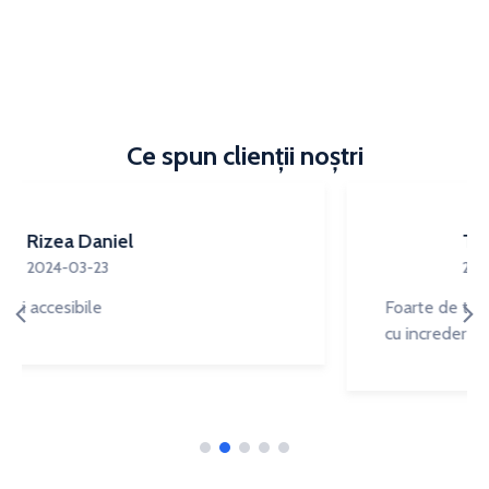
Ce spun clienții noștri
Tiberiu Luca
2024-18-08
Foarte de treaba. Si calitate maxima. Mergeti
cu incredere la ei
1
2
3
4
5