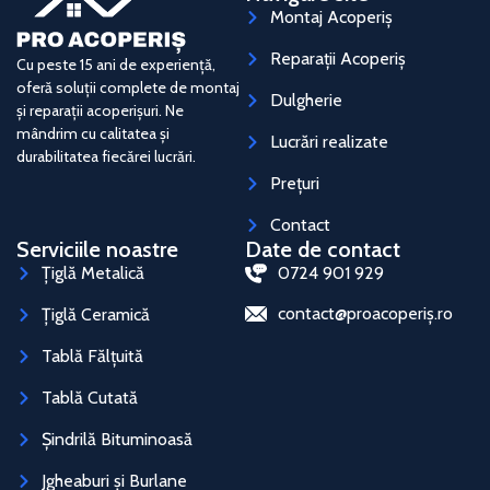
Montaj Acoperiș
Reparații Acoperiș
Cu peste 15 ani de experiență,
oferă soluții complete de montaj
Dulgherie
și reparații acoperișuri. Ne
mândrim cu calitatea și
Lucrări realizate
durabilitatea fiecărei lucrări.
Prețuri
Contact
Serviciile noastre
Date de contact
Țiglă Metalică
0724 901 929
contact@proacoperiș.ro
Țiglă Ceramică
Tablă Fălțuită
Tablă Cutată
Șindrilă Bituminoasă
Jgheaburi și Burlane