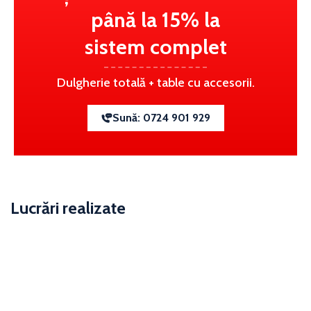
până la 15% la
sistem complet
Dulgherie totală + table cu accesorii.
Sună: 0724 901 929
Lucrări realizate
Montaj Accesoriu Acoperiș