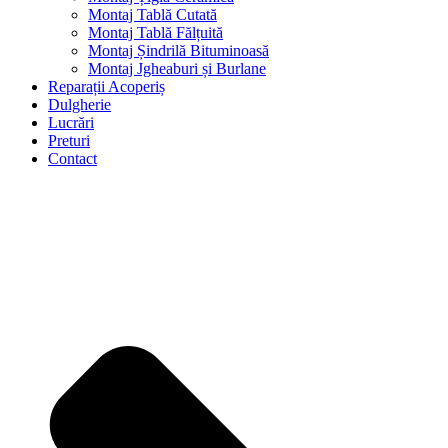
Montaj Tablă Cutată
Montaj Tablă Fălțuită
Montaj Șindrilă Bituminoasă
Montaj Jgheaburi și Burlane
Reparații Acoperiș
Dulgherie
Lucrări
Preturi
Contact