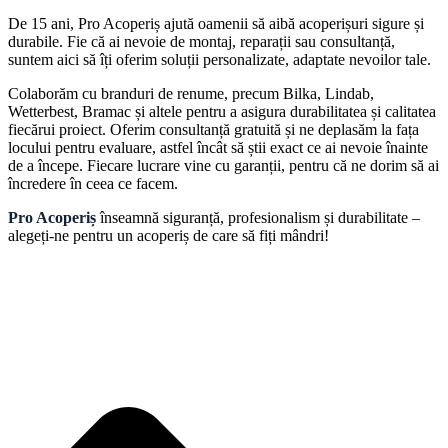
De 15 ani, Pro Acoperiș ajută oamenii să aibă acoperișuri sigure și
durabile. Fie că ai nevoie de montaj, reparații sau consultanță,
suntem aici să îți oferim soluții personalizate, adaptate nevoilor tale.
Colaborăm cu branduri de renume, precum Bilka, Lindab,
Wetterbest, Bramac și altele pentru a asigura durabilitatea și calitatea
fiecărui proiect. Oferim consultanță gratuită și ne deplasăm la fața
locului pentru evaluare, astfel încât să știi exact ce ai nevoie înainte
de a începe. Fiecare lucrare vine cu garanții, pentru că ne dorim să ai
încredere în ceea ce facem.
Pro Acoperiș
înseamnă siguranță, profesionalism și durabilitate –
alegeți-ne pentru un acoperiș de care să fiți mândri!