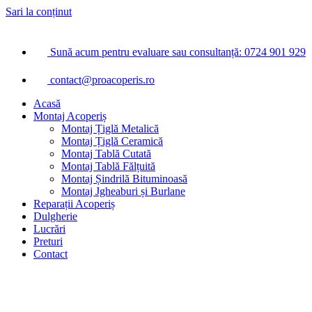
Sari la conținut
Sună acum pentru evaluare sau consultanță: 0724 901 929
contact@proacoperis.ro
Acasă
Montaj Acoperiș
Montaj Țiglă Metalică
Montaj Țiglă Ceramică
Montaj Tablă Cutată
Montaj Tablă Fălțuită
Montaj Șindrilă Bituminoasă
Montaj Jgheaburi și Burlane
Reparații Acoperiș
Dulgherie
Lucrări
Preturi
Contact