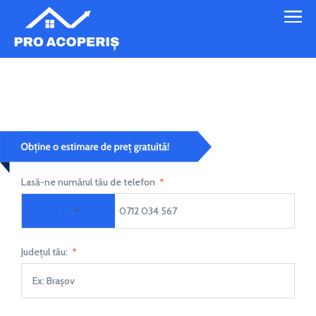
Montaj șindrila bituminoasă 2
Lasă-ne numărul tău de telefon
Romania +40
Județul tău: