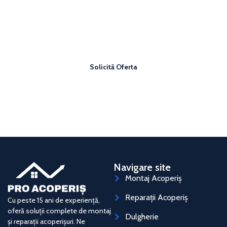
Vrei un acoperiș sigur și bine făcut?
Solicită o ofertă personalizată și plătește un preț corect
pentru acoperișul tău.
Solicită Oferta
Navigare site
Montaj Acoperiș
Reparații Acoperiș
Cu peste 15 ani de experiență,
oferă soluții complete de montaj
Dulgherie
și reparații acoperișuri. Ne