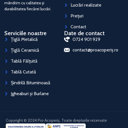
mândrim cu calitatea și
Lucrări realizate
durabilitatea fiecărei lucrări.
Prețuri
Contact
Serviciile noastre
Date de contact
Țiglă Metalică
0724 901 929
contact@proacoperiș.ro
Țiglă Ceramică
Tablă Fălțuită
Tablă Cutată
Șindrilă Bituminoasă
Jgheaburi și Burlane
Copyright © 2024 Pro Acoperiș. Toate drepturile rezervate