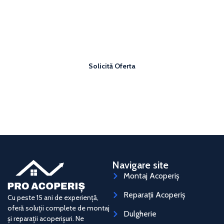
Vrei un acoperiș sigur și bine făcut?
Solicită o ofertă personalizată și plătește un preț corect
pentru acoperișul tău.
Solicită Oferta
Navigare site
Montaj Acoperiș
Reparații Acoperiș
Cu peste 15 ani de experiență,
oferă soluții complete de montaj
Dulgherie
și reparații acoperișuri. Ne