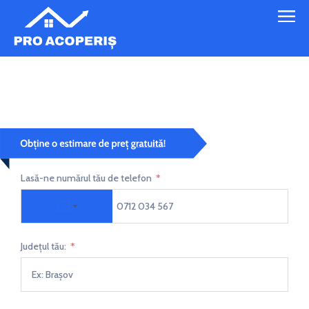
Montaj șindrila bituminoasă 4
Lasă-ne numărul tău de telefon
Romania +40
Județul tău: