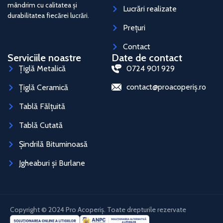
mândrim cu calitatea și
Lucrări realizate
durabilitatea fiecărei lucrări.
Prețuri
Contact
Serviciile noastre
Date de contact
Țiglă Metalică
0724 901 929
contact@proacoperiș.ro
Țiglă Ceramică
Tablă Fălțuită
Tablă Cutată
Șindrilă Bituminoasă
Jgheaburi și Burlane
Copyright © 2024 Pro Acoperiș. Toate drepturile rezervate