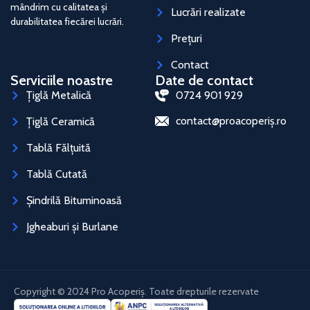
mândrim cu calitatea și
Lucrări realizate
durabilitatea fiecărei lucrări.
Prețuri
Contact
Serviciile noastre
Date de contact
Țiglă Metalică
0724 901 929
contact@proacoperiș.ro
Țiglă Ceramică
Tablă Fălțuită
Tablă Cutată
Șindrilă Bituminoasă
Jgheaburi și Burlane
Copyright © 2024 Pro Acoperiș. Toate drepturile rezervate