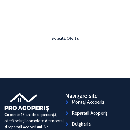
Vrei un acoperiș sigur și bine făcut?
Solicită o ofertă personalizată și plătește un preț corect
pentru acoperișul tău.
Solicită Oferta
Navigare site
Montaj Acoperiș
Reparații Acoperiș
Cu peste 15 ani de experiență,
oferă soluții complete de montaj
Dulgherie
și reparații acoperișuri. Ne