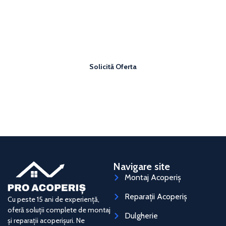
Vrei un acoperiș sigur și bine făcut?
Solicită o ofertă personalizată și plătește un preț corect
pentru acoperișul tău.
Solicită Oferta
Navigare site
Montaj Acoperiș
Reparații Acoperiș
Cu peste 15 ani de experiență,
oferă soluții complete de montaj
Dulgherie
și reparații acoperișuri. Ne