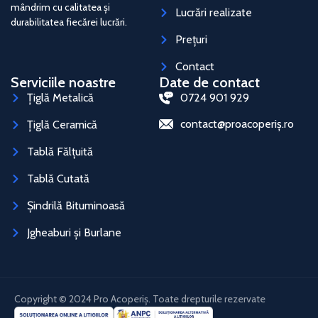
mândrim cu calitatea și
Lucrări realizate
durabilitatea fiecărei lucrări.
Prețuri
Contact
Serviciile noastre
Date de contact
Țiglă Metalică
0724 901 929
contact@proacoperiș.ro
Țiglă Ceramică
Tablă Fălțuită
Tablă Cutată
Șindrilă Bituminoasă
Jgheaburi și Burlane
Copyright © 2024 Pro Acoperiș. Toate drepturile rezervate