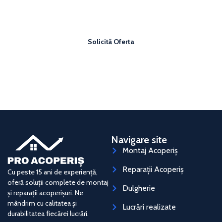
Vrei un acoperiș sigur și bine făcut?
Solicită o ofertă personalizată și plătește un preț corect
pentru acoperișul tău.
Solicită Oferta
Navigare site
Montaj Acoperiș
Reparații Acoperiș
Cu peste 15 ani de experiență,
oferă soluții complete de montaj
Dulgherie
și reparații acoperișuri. Ne
mândrim cu calitatea și
Lucrări realizate
durabilitatea fiecărei lucrări.