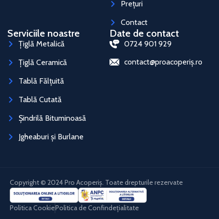
Prețuri
Contact
Serviciile noastre
Date de contact
Țiglă Metalică
0724 901 929
contact@proacoperiș.ro
Țiglă Ceramică
Tablă Fălțuită
Tablă Cutată
Șindrilă Bituminoasă
Jgheaburi și Burlane
Copyright © 2024 Pro Acoperiș. Toate drepturile rezervate
Politica Cookie
Politica de Confindețialitate